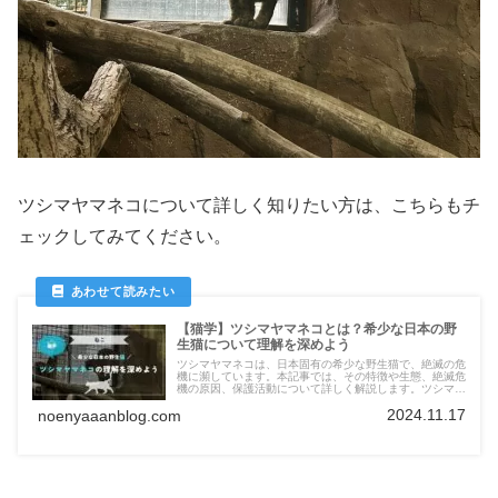
ツシマヤマネコについて詳しく知りたい方は、こちらもチ
ェックしてみてください。
【猫学】ツシマヤマネコとは？希少な日本の野
生猫について理解を深めよう
ツシマヤマネコは、日本固有の希少な野生猫で、絶滅の危
機に瀕しています。本記事では、その特徴や生態、絶滅危
機の原因、保護活動について詳しく解説します。ツシマヤ
マネコを知り、守るための第一歩を一緒に踏み出しません
2024.11.17
か？
noenyaaanblog.com