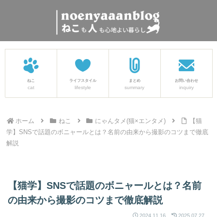
ねこ
ライフスタイル
まとめ
お問い合わせ
cat
lifestyle
summary
inquiry
ホーム
ねこ
にゃんタメ(猫×エンタメ)
【猫
学】SNSで話題のボニャールとは？名前の由来から撮影のコツまで徹底
解説
【猫学】SNSで話題のボニャールとは？名前
の由来から撮影のコツまで徹底解説
2024.11.16
2025.07.27