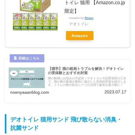
トイレ 猫用 【Amazon.co.jp
限定】
created by
Rinker
デオトイレ
Amazon
【猫学】猫の粗相トラブルを解決！デオトイレ
の実体験とおすすめ対策
猫の粗相にお悩みの方必見！デオトイレや設置場所の工夫
で、我が家の粗相が劇的に減少した具体的対策を紹介しま
す。トイレの数や防水シーツの活用で被害を最小限に！
2023.07.17
noenyaaanblog.com
デオトイレ 猫用サンド 飛び散らない消臭・
抗菌サンド