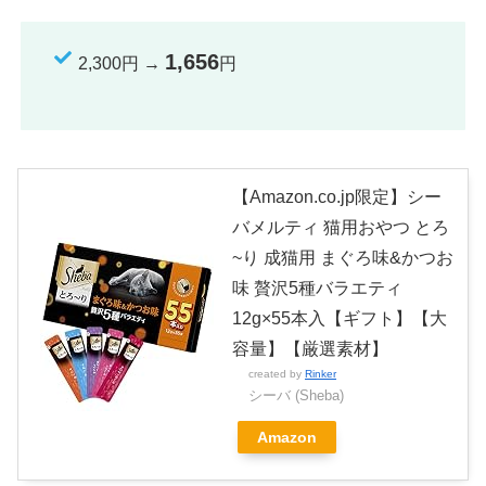
1,656
2,300円 →
円
【Amazon.co.jp限定】シー
バメルティ 猫用おやつ とろ
~り 成猫用 まぐろ味&かつお
味 贅沢5種バラエティ
12g×55本入【ギフト】【大
容量】【厳選素材】
created by
Rinker
シーバ (Sheba)
Amazon