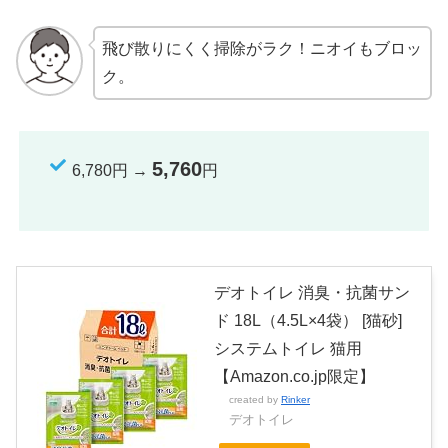
飛び散りにくく掃除がラク！ニオイもブロッ
ク。
5,760
6,780円 →
円
デオトイレ 消臭・抗菌サン
ド 18L（4.5L×4袋） [猫砂]
システムトイレ 猫用
【Amazon.co.jp限定】
created by
Rinker
デオトイレ