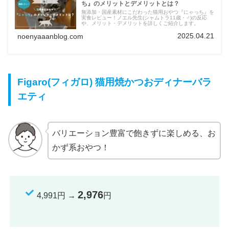
ち』のメリットとデメリットとは？
無添加・国産素材にこだわった猫用おやつ『にゃっち』を
実食レビュー！ノエル先生(シャムトラ11歳・♂)の反応
や、メリット・デメリットを詳しくご紹介します。
2025.04.21
noenyaaanblog.com
Figaro(フィガロ) 猫用焼かつおディナーバラ
エティ
バリエーション豊富で飽きずに楽しめる、お
かず系おやつ！
2,976
4,991円 →
円