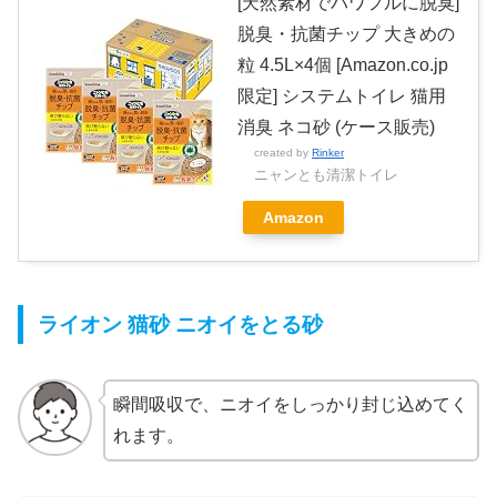
[天然素材でパワフルに脱臭]
脱臭・抗菌チップ 大きめの
粒 4.5L×4個 [Amazon.co.jp
限定] システムトイレ 猫用
消臭 ネコ砂 (ケース販売)
created by
Rinker
ニャンとも清潔トイレ
Amazon
ライオン 猫砂 ニオイをとる砂
瞬間吸収で、ニオイをしっかり封じ込めてく
れます。