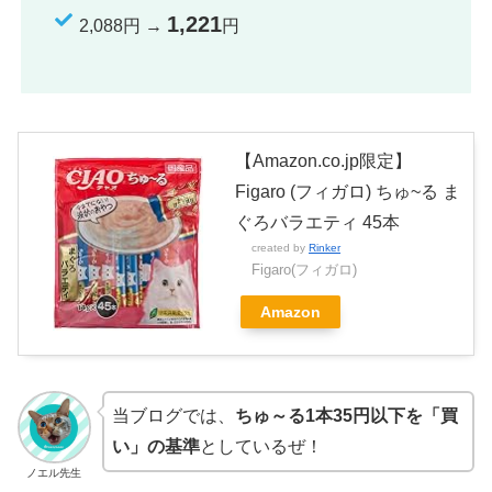
1,221
2,088円 →
円
【Amazon.co.jp限定】
Figaro (フィガロ) ちゅ~る ま
ぐろバラエティ 45本
created by
Rinker
Figaro(フィガロ)
Amazon
当ブログでは、
ちゅ～る1本35円以下を「買
い」の基準
としているぜ！
ノエル先生