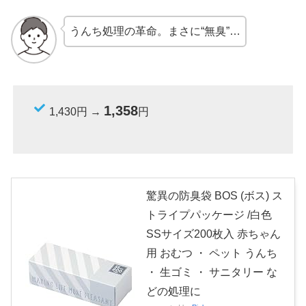
うんち処理の革命。まさに“無臭”…
1,358
1,430円 →
円
驚異の防臭袋 BOS (ボス) ス
トライプパッケージ /白色
SSサイズ200枚入 赤ちゃん
用 おむつ ・ ペット うんち
・ 生ゴミ ・ サニタリー な
どの処理に