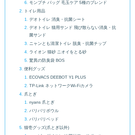
モンプチ バッグ 毛玉ケア 5種のブレンド
トイレ用品
デオトイレ 消臭・抗菌シート
デオトイレ 猫用サンド 飛び散らない消臭・抗
菌サンド
ニャンとも清潔トイレ 脱臭・抗菌チップ
ライオン 猫砂 ニオイをとる砂
驚異の防臭袋 BOS
便利グッズ
ECOVACS DEEBOT Y1 PLUS
TP-Link ネットワークWi-Fiカメラ
爪とぎ
nyans 爪とぎ
バリバリボウル
バリバリベッド
猫壱グッズ(爪とぎ以外)