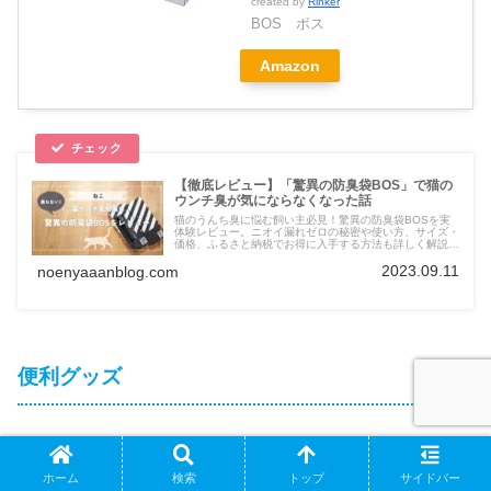
created by
Rinker
BOS ボス
Amazon
【徹底レビュー】「驚異の防臭袋BOS」で猫の
ウンチ臭が気にならなくなった話
猫のうんち臭に悩む飼い主必見！驚異の防臭袋BOSを実
体験レビュー。ニオイ漏れゼロの秘密や使い方、サイズ・
価格、ふるさと納税でお得に入手する方法も詳しく解説し
ます。
2023.09.11
noenyaaanblog.com
便利グッズ
ECOVACS DEEBOT Y1 PLUS
ホーム
検索
トップ
サイドバー