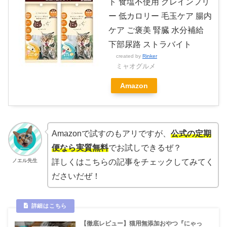
ト 食塩不使用 グレインフリ
ー 低カロリー 毛玉ケア 腸内
ケア ご褒美 腎臓 水分補給
下部尿路 ストラバイト
created by
Rinker
ミャオグルメ
Amazon
Amazonで試すのもアリですが、
公式の定期
便なら実質無料
でお試しできるぜ？
ノエル先生
詳しくはこちらの記事をチェックしてみてく
ださいだぜ！
【徹底レビュー】猫用無添加おやつ『にゃっ