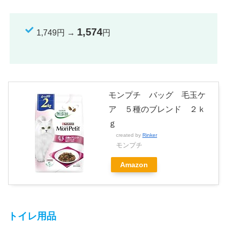
1,574
1,749円 →
円
モンプチ バッグ 毛玉ケ
ア ５種のブレンド ２ｋ
ｇ
created by
Rinker
モンプチ
Amazon
トイレ用品