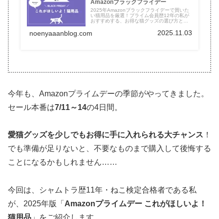
Amazonブラックフライデー
2025年Amazonブラックフライデーで買いた
い猫用品を厳選！プライム会員歴12年の私が
おすすめする、お得な猫グッズの選び方と事
前準備を解説。愛猫と共にブラックフライデ
2025.11.03
ーを楽しみましょう！
noenyaaanblog.com
今年も、Amazonプライムデーの季節がやってきました。
セール本番は
7/11～14
の4日間。
愛猫グッズを少しでもお得に手に入れられる大チャンス
！
でも準備が足りないと、不要なものまで購入して後悔する
ことになるかもしれません……
今回は、シャムトラ歴11年・ねこ検定合格者である私
が、2025年版「
Amazonプライムデー これがほしいよ！
猫用品
」をご紹介します。