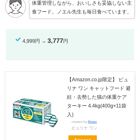
体重管理しながら、おいしさも妥協しない主
食フード。ノエル先生も毎日食べています。
3,777
4,999円 →
円
【Amazon.co.jp限定】 ピュ
リナ ワン キャットフード 避
妊・去勢した猫の体重ケア
ターキー 4.4kg(400g×11袋
入)
created by
Rinker
ピュリナ ワン
Amazon