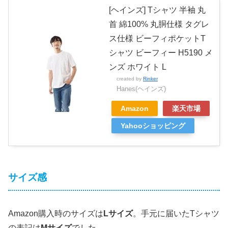
[ヘインズ] Tシャツ 半袖 丸
首 綿100% 丸胴仕様 タグレ
ス仕様 ビーフィポケットT
シャツ ビーフィー H5190 メ
ンズ ホワイト L
created by
Rinker
Hanes(ヘインズ)
Amazon
楽天市場
Yahooショッピング
サイズ感
Amazon購入時のサイズは
Lサイズ
。手元に届いたTシャツ
の表記は
Mサイズ
でした。