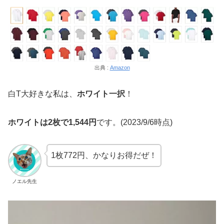
出典 :
Amazon
白T大好きな私は、
ホワイト一択
！
ホワイトは2枚で1,544円
です。(2023/9/6時点)
1枚772円、かなりお得だぜ！
ノエル先生