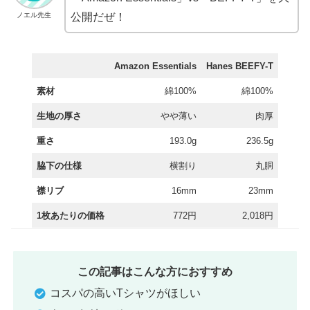
ノエル先生
公開だぜ！
Amazon Essentials
Hanes BEEFY-T
素材
綿100%
綿100%
生地の厚さ
やや薄い
肉厚
重さ
193.0g
236.5g
脇下の仕様
横割り
丸胴
襟リブ
16mm
23mm
1枚あたりの価格
772円
2,018円
この記事はこんな方におすすめ
コスパの高いTシャツがほしい