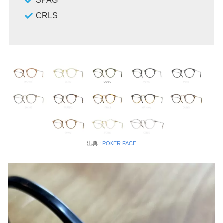
SPAG
CRLS
出典 :
POKER FACE