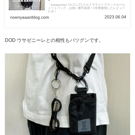
「patagonia(パタゴニア) ウルトラライトブラックホール
トートパック」は使い勝手抜群！1年間使用したレビュー
だぜ！
2023.06.04
noenyaaanblog.com
DOD ウサゼニーレとの相性もバツグンです。