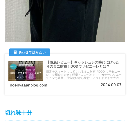
【徹底レビュー】キャッシュレス時代にぴった
りのミニ財布！DODウサゼニーレとは？
日常をスマートにしてくれるミニ財布「DOD ウサゼニー
レ」を紹介するぜ！軽量・コンパクトで、カラーバリエー
ションも豊富！日常使いから旅行・アウトドアまで大活躍
してくれるミニマルなアイテムだぜ！
2024.09.07
noenyaaanblog.com
切れ味十分