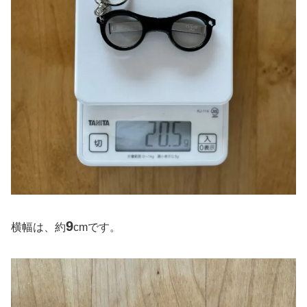
9
横幅は、約
cmです。